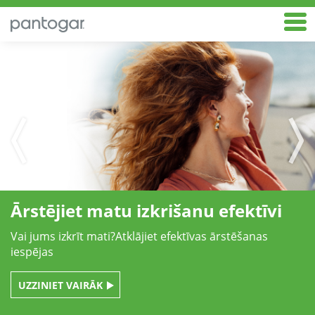
Ārstējiet matu izkrišanu efektīvi
Vai jums izkrīt mati?Atklājiet efektīvas ārstēšanas
iespējas
UZZINIET VAIRĀK