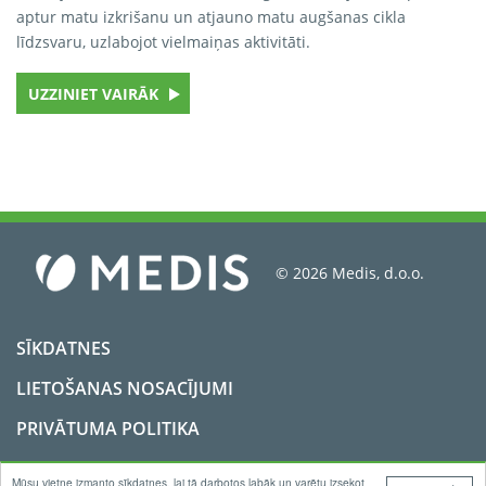
aptur matu izkrišanu un atjauno matu augšanas cikla
līdzsvaru, uzlabojot vielmaiņas aktivitāti.
UZZINIET VAIRĀK
© 2026 Medis, d.o.o.
SĪKDATNES
LIETOŠANAS NOSACĪJUMI
PRIVĀTUMA POLITIKA
KONTAKTS
Mūsu vietne izmanto sīkdatnes, lai tā darbotos labāk un varētu izsekot